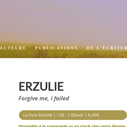
’AUTEURE
PUBLICATIONS
DE L’ÉCRITU
ERZULIE
Forgive me, i failed
Le livre broché | 12€ - L'Ebook | 6,49€
Disponible à la commande ou en stock chez votre libraire 